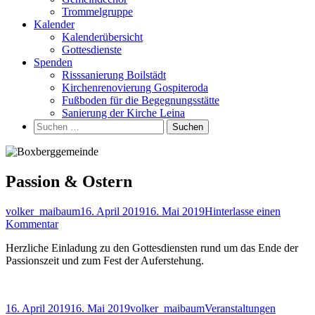
Trommelgruppe
Kalender
Kalenderübersicht
Gottesdienste
Spenden
Risssanierung Boilstädt
Kirchenrenovierung Gospiteroda
Fußboden für die Begegnungsstätte
Sanierung der Kirche Leina
Suchen
nach:
Passion & Ostern
Autor
Veröffentlicht
volker_maibaum
16. April 2019
16. Mai 2019
Hinterlasse einen
zu
am
Kommentar
Passion
Herzliche Einladung zu den Gottesdiensten rund um das Ende der
&
Passionszeit und zum Fest der Auferstehung.
Ostern
Veröffentlicht
Autor
Kategorien
16. April 2019
16. Mai 2019
volker_maibaum
Veranstaltungen