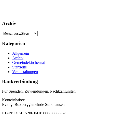
Archiv
Archiv
Footer
Kategorien
Inhalt
Allgemein
Archiv
Gemeindekirchenrat
Startseite
Veranstaltungen
Bankverbindung
Für Spenden, Zuwendungen, Pachtzahlungen
Kontoinhaber:
Evang. Boxberggemeinde Sundhausen
IBAN: DE91 5206 0410 0008 0008 67