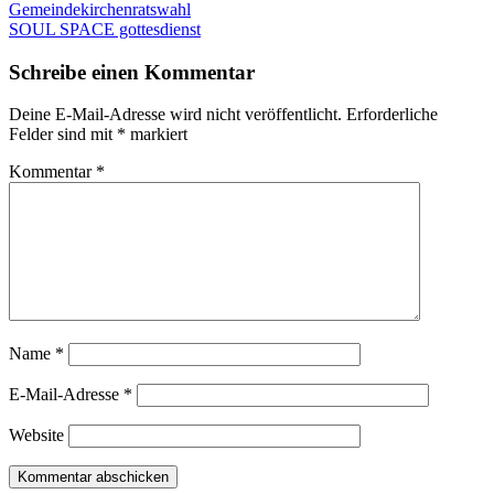
am
Beitragsnavigation
Vorheriger
Gemeindekirchenratswahl
Beitrag:
Nächster
SOUL SPACE gottesdienst
Beitrag
Schreibe einen Kommentar
Deine E-Mail-Adresse wird nicht veröffentlicht.
Erforderliche
Felder sind mit
*
markiert
Kommentar
*
Name
*
E-Mail-Adresse
*
Website