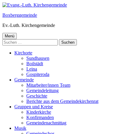
Springe
zum
Boxberggemeinde
Inhalt
Ev.-Luth. Kirchengemeinde
Primäres
Menü
Suchen
Menü
nach:
Kirchorte
Sundhausen
Boilstädt
Leina
Gospiteroda
Gemeinde
Mitarbeiter/innen Team
Gemeindeleitung
Geschichte
Berichte aus dem Gemeindekirchenrat
Gruppen und Kreise
Kinderkirche
Konfirmanden
Gemeindenachmittag
Musik
Gemeindechor