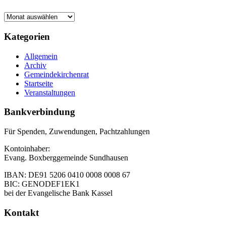
Archiv
Footer
Kategorien
Inhalt
Allgemein
Archiv
Gemeindekirchenrat
Startseite
Veranstaltungen
Bankverbindung
Für Spenden, Zuwendungen, Pachtzahlungen
Kontoinhaber:
Evang. Boxberggemeinde Sundhausen
IBAN: DE91 5206 0410 0008 0008 67
BIC: GENODEF1EK1
bei der Evangelische Bank Kassel
Kontakt