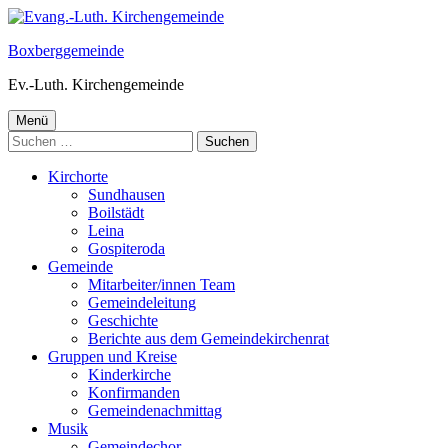
Springe
zum
Boxberggemeinde
Inhalt
Ev.-Luth. Kirchengemeinde
Primäres
Menü
Suchen
Menü
nach:
Kirchorte
Sundhausen
Boilstädt
Leina
Gospiteroda
Gemeinde
Mitarbeiter/innen Team
Gemeindeleitung
Geschichte
Berichte aus dem Gemeindekirchenrat
Gruppen und Kreise
Kinderkirche
Konfirmanden
Gemeindenachmittag
Musik
Gemeindechor