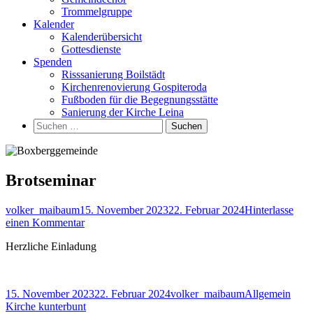
Trommelgruppe
Kalender
Kalenderübersicht
Gottesdienste
Spenden
Risssanierung Boilstädt
Kirchenrenovierung Gospiteroda
Fußboden für die Begegnungsstätte
Sanierung der Kirche Leina
Suchen
nach:
Brotseminar
Autor
Veröffentlicht
volker_maibaum
15. November 2023
22. Februar 2024
Hinterlasse
am
zu
einen Kommentar
Brotseminar
Herzliche Einladung
Veröffentlicht
Autor
Kategorien
15. November 2023
22. Februar 2024
volker_maibaum
Allgemein
am
Beitragsnavigation
Vorheriger
Kirche kunterbunt