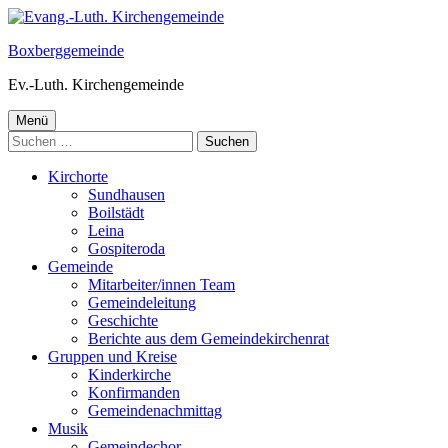
Springe
zum
Boxberggemeinde
Inhalt
Ev.-Luth. Kirchengemeinde
Primäres
Menü
Suchen
Menü
nach:
Kirchorte
Sundhausen
Boilstädt
Leina
Gospiteroda
Gemeinde
Mitarbeiter/innen Team
Gemeindeleitung
Geschichte
Berichte aus dem Gemeindekirchenrat
Gruppen und Kreise
Kinderkirche
Konfirmanden
Gemeindenachmittag
Musik
Gemeindechor