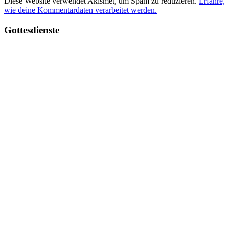
Diese Website verwendet Akismet, um Spam zu reduzieren.
Erfahre,
wie deine Kommentardaten verarbeitet werden.
Haupt-
Gottesdienste
Seitenleiste