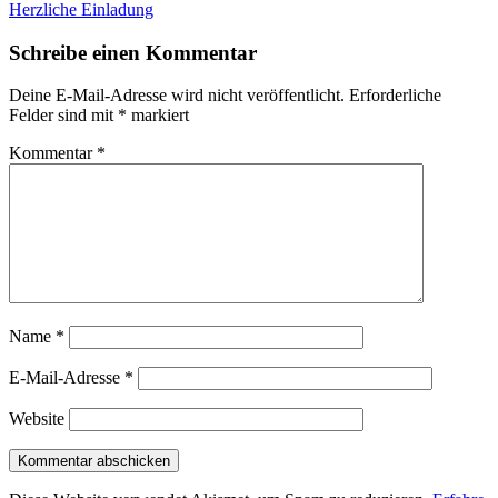
Beitrag:
Nächster
Herzliche Einladung
Beitrag
Schreibe einen Kommentar
Deine E-Mail-Adresse wird nicht veröffentlicht.
Erforderliche
Felder sind mit
*
markiert
Kommentar
*
Name
*
E-Mail-Adresse
*
Website