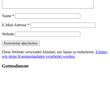
Name
*
E-Mail-Adresse
*
Website
Diese Website verwendet Akismet, um Spam zu reduzieren.
Erfahre,
wie deine Kommentardaten verarbeitet werden.
Haupt-
Gottesdienste
Seitenleiste