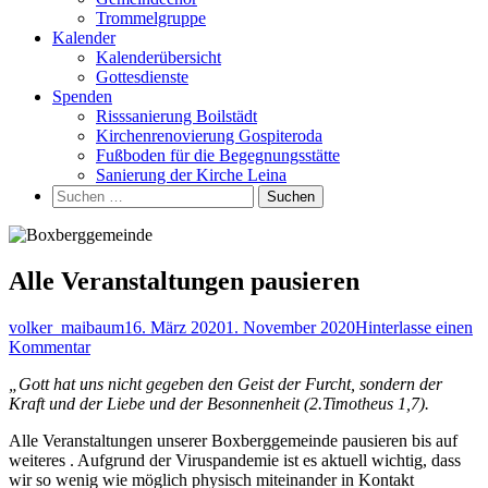
Trommelgruppe
Kalender
Kalenderübersicht
Gottesdienste
Spenden
Risssanierung Boilstädt
Kirchenrenovierung Gospiteroda
Fußboden für die Begegnungsstätte
Sanierung der Kirche Leina
Suchen
nach:
Alle Veranstaltungen pausieren
Autor
Veröffentlicht
volker_maibaum
16. März 2020
1. November 2020
Hinterlasse einen
zu
am
Kommentar
Alle
„Gott hat uns nicht gegeben den Geist der Furcht, sondern der
Veranstaltungen
Kraft und der Liebe und der Besonnenheit (2.Timotheus 1,7).
pausieren
Alle Veranstaltungen unserer Boxberggemeinde pausieren bis auf
weiteres . Aufgrund der Viruspandemie ist es aktuell wichtig, dass
wir so wenig wie möglich physisch miteinander in Kontakt