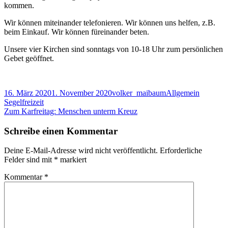
kommen.
Wir können miteinander telefonieren. Wir können uns helfen, z.B.
beim Einkauf. Wir können füreinander beten.
Unsere vier Kirchen sind sonntags von 10-18 Uhr zum persönlichen
Gebet geöffnet.
Veröffentlicht
Autor
Kategorien
16. März 2020
1. November 2020
volker_maibaum
Allgemein
am
Beitragsnavigation
Vorheriger
Segelfreizeit
Beitrag:
Nächster
Zum Karfreitag: Menschen unterm Kreuz
Beitrag
Schreibe einen Kommentar
Deine E-Mail-Adresse wird nicht veröffentlicht.
Erforderliche
Felder sind mit
*
markiert
Kommentar
*