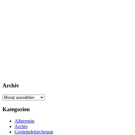
Archiv
Archiv
Footer
Kategorien
Inhalt
Allgemein
Archiv
Gemeindekirchenrat