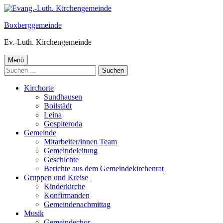
Springe
zum
Boxberggemeinde
Inhalt
Ev.-Luth. Kirchengemeinde
Primäres
Menü
Suchen
Menü
nach:
Kirchorte
Sundhausen
Boilstädt
Leina
Gospiteroda
Gemeinde
Mitarbeiter/innen Team
Gemeindeleitung
Geschichte
Berichte aus dem Gemeindekirchenrat
Gruppen und Kreise
Kinderkirche
Konfirmanden
Gemeindenachmittag
Musik
Gemeindechor