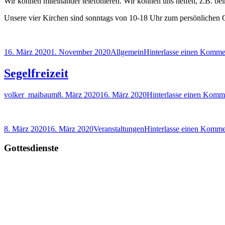
Wir können miteinander telefonieren. Wir können uns helfen, z.B. be
Unsere vier Kirchen sind sonntags von 10-18 Uhr zum persönlichen G
Veröffentlicht
Kategorien
16. März 2020
1. November 2020
Allgemein
Hinterlasse einen Komme
am
Segelfreizeit
Autor
Veröffentlicht
volker_maibaum
8. März 2020
16. März 2020
Hinterlasse einen Komm
am
Veröffentlicht
Kategorien
8. März 2020
16. März 2020
Veranstaltungen
Hinterlasse einen Komme
am
Haupt-
Gottesdienste
Seitenleiste