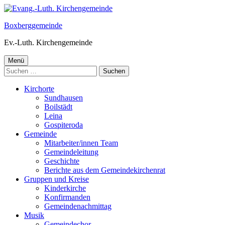
Springe
zum
Boxberggemeinde
Inhalt
Ev.-Luth. Kirchengemeinde
Primäres
Menü
Suchen
Menü
nach:
Kirchorte
Sundhausen
Boilstädt
Leina
Gospiteroda
Gemeinde
Mitarbeiter/innen Team
Gemeindeleitung
Geschichte
Berichte aus dem Gemeindekirchenrat
Gruppen und Kreise
Kinderkirche
Konfirmanden
Gemeindenachmittag
Musik
Gemeindechor