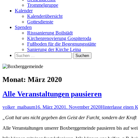
Trommelgruppe
Kalender
Kalenderübersicht
Gottesdienste
Spenden
Risssanierung Boilstädt
Kirchenrenovierung Gospiteroda
Fußboden für die Begegnungsstätte
Sanierung der Kirche Leina
Suchen
nach:
Monat:
März 2020
Alle Veranstaltungen pausieren
Autor
Veröffentlicht
volker_maibaum
16. März 2020
1. November 2020
Hinterlasse einen
am
„Gott hat uns nicht gegeben den Geist der Furcht, sondern der Kraft
Alle Veranstaltungen unserer Boxberggemeinde pausieren bis auf weit