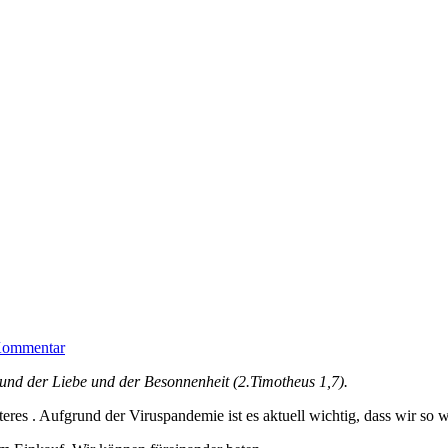
zu
 Kommentar
Alle
 und der Liebe und der Besonnenheit (2.Timotheus 1,7).
Veranstaltungen
pausieren
eres . Aufgrund der Viruspandemie ist es aktuell wichtig, dass wir s