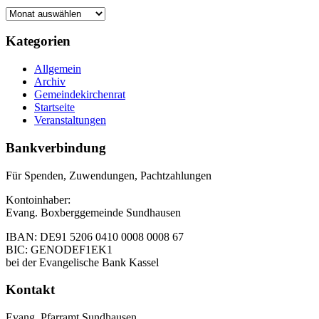
Archiv
Footer
Kategorien
Inhalt
Allgemein
Archiv
Gemeindekirchenrat
Startseite
Veranstaltungen
Bankverbindung
Für Spenden, Zuwendungen, Pachtzahlungen
Kontoinhaber:
Evang. Boxberggemeinde Sundhausen
IBAN: DE91 5206 0410 0008 0008 67
BIC: GENODEF1EK1
bei der Evangelische Bank Kassel
Kontakt
Evang. Pfarramt Sundhausen