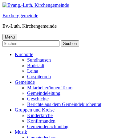
Springe
zum
Boxberggemeinde
Inhalt
Ev.-Luth. Kirchengemeinde
Primäres
Menü
Suchen
Menü
nach:
Kirchorte
Sundhausen
Boilstädt
Leina
Gospiteroda
Gemeinde
Mitarbeiter/innen Team
Gemeindeleitung
Geschichte
Berichte aus dem Gemeindekirchenrat
Gruppen und Kreise
Kinderkirche
Konfirmanden
Gemeindenachmittag
Musik
Gemeindechor