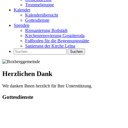
Trommelgruppe
Kalender
Kalenderübersicht
Gottesdienste
Spenden
Risssanierung Boilstädt
Kirchenrenovierung Gospiteroda
Fußboden für die Begegnungsstätte
Sanierung der Kirche Leina
Suchen
nach:
Herzlichen Dank
Wir danken Ihnen herzlich für Ihre Unterstützung.
Haupt-
Gottesdienste
Seitenleiste