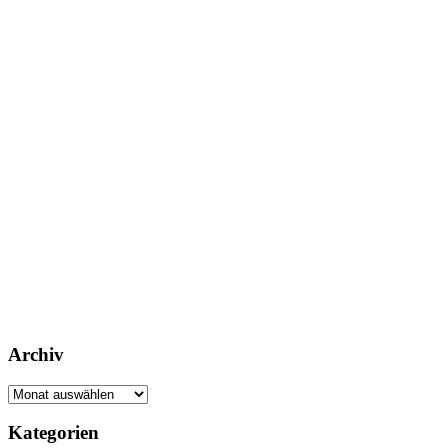
Archiv
Archiv
Footer
Kategorien