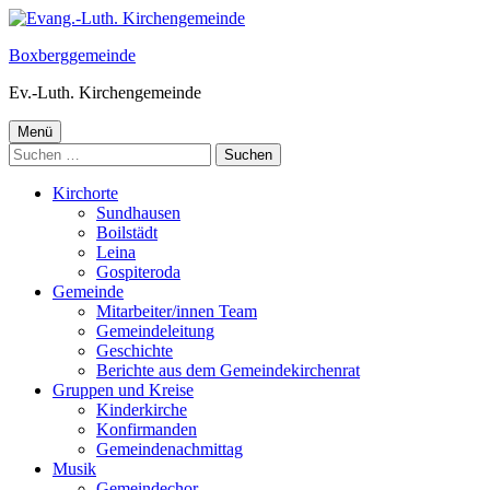
Springe
zum
Boxberggemeinde
Inhalt
Ev.-Luth. Kirchengemeinde
Primäres
Menü
Suchen
Menü
nach:
Kirchorte
Sundhausen
Boilstädt
Leina
Gospiteroda
Gemeinde
Mitarbeiter/innen Team
Gemeindeleitung
Geschichte
Berichte aus dem Gemeindekirchenrat
Gruppen und Kreise
Kinderkirche
Konfirmanden
Gemeindenachmittag
Musik
Gemeindechor